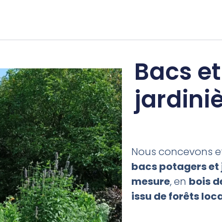
Bacs et
jardini
Nous concevons et
bacs potagers et 
mesure
, en
bois d
issu de forêts loc