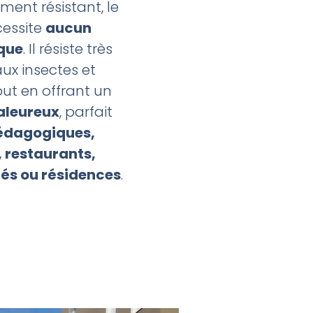
ment résistant, le
cessite
aucun
que
. Il résiste très
aux insectes et
out en offrant un
aleureux
, parfait
pédagogiques,
 restaurants,
ités ou résidences
.