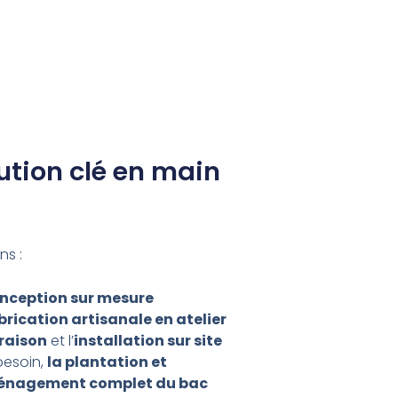
ution clé en main
s :
nception sur mesure
brication artisanale en atelier
vraison
et l’
installation sur site
 besoin,
la plantation et
énagement complet du bac