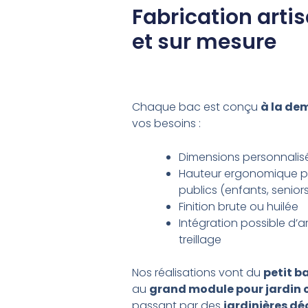
Fabrication arti
et sur mesure
Chaque bac est conçu
à la d
vos besoins :
Dimensions personnalis
Hauteur ergonomique po
publics (enfants, senior
Finition brute ou huilée
Intégration possible d’
treillage
Nos réalisations vont du
petit b
au
grand module pour jardin c
passant par des
jardinières dé