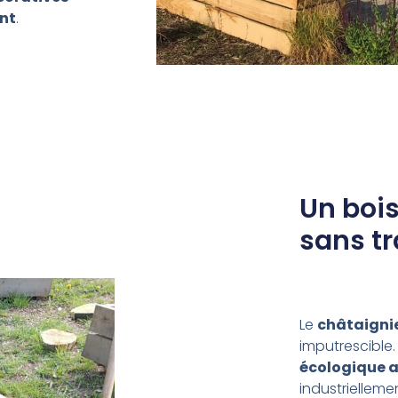
ant
.
Un bois
sans t
Le
châtaigni
imputrescible. 
écologique a
industriellemen