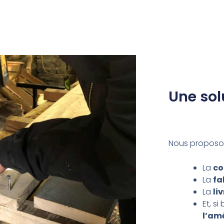
Une sol
Nous proposon
La
co
La
fa
La
li
Et, si
l’am