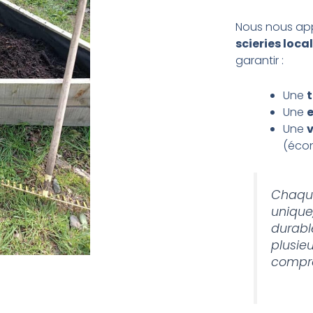
Nous nous ap
scieries loca
garantir :
Une
t
Une
e
Une
v
(écon
Chaque
unique,
durabl
plusie
compro