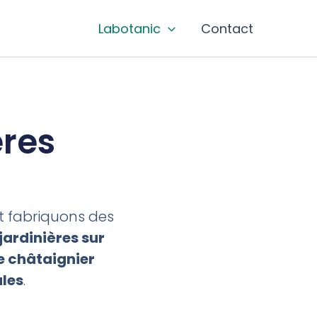
Labotanic
Contact
ères
 fabriquons des
jardinières sur
e châtaignier
ales
.