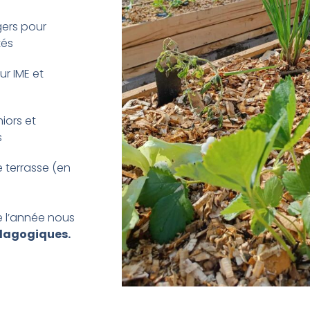
ers pour
tés
r IME et
iors et
s
 terrasse (en
e l’année nous
dagogiques.