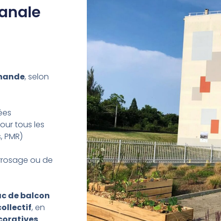
sanale
emande
, selon
ées
ur tous les
s, PMR)
arrosage ou de
ac de balcon
ollectif
, en
coratives