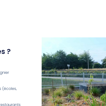
s ?
gnier
 (écoles,
restaurants