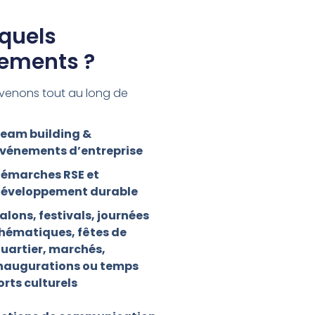
 quels
ements ?
rvenons tout au long de
eam building &
vénements d’entreprise
émarches RSE et
éveloppement durable
alons, festivals, journées
hématiques, fêtes de
uartier, marchés,
naugurations ou temps
orts culturels