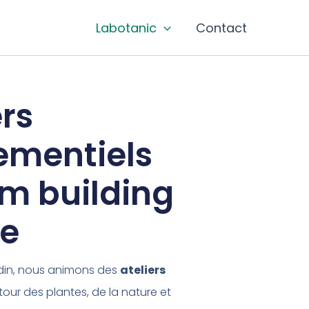
Labotanic
Contact
ers
ementiels
m building
re
din, nous animons des
ateliers
our des plantes, de la nature et