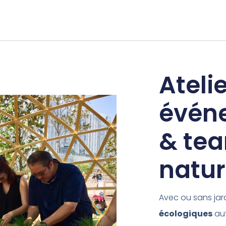
Ateli
évén
& tea
natu
Avec ou sans jar
écologiques
aut