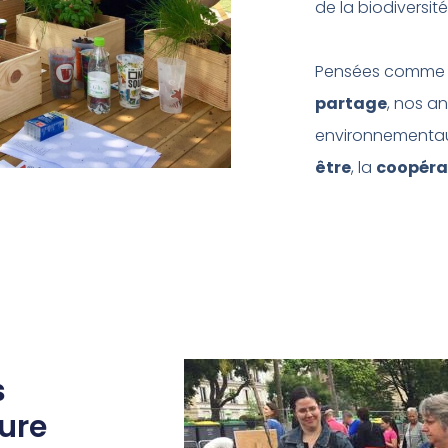
de la biodiversité
Pensées comme d
partage
, nos an
environnementaux
être
, la
coopéra
s
ure