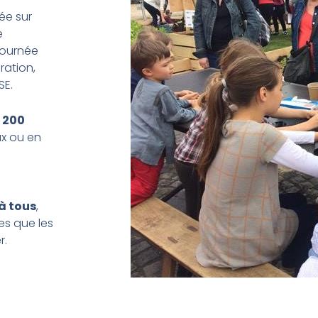
ée sur
e
 journée
ration,
SE.
à 200
ux ou en
 à tous
,
es que les
r.