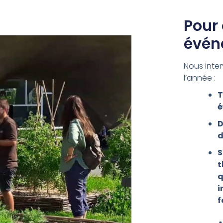
Pour
évén
Nous inte
l’année :
T
é
D
d
S
t
q
i
f