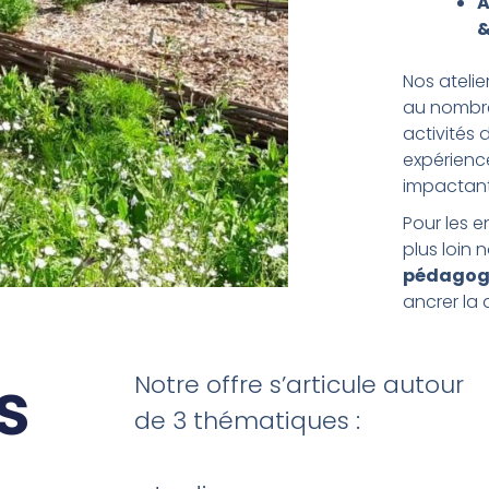
A
&
Nos atelie
au nombre
activités 
expérienc
impactant
Pour les e
plus loin 
pédagog
ancrer la
s
Notre offre s’articule autour
de 3 thématiques :